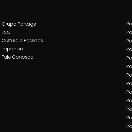
Pa
Grupo Partage
ESG
Pa
Cultura e Pessoas
Pa
Imprensa
P
Fale Conosco
Pa
Pa
Pa
Pa
Pa
Pa
Pa
Pa
Pa