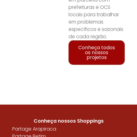
prefeituras e OCS
locais para trabalhar
em problemas
específicos e sazonais
de cada região.
Conheça todos
os nossos
projetos
Conheça nossos Shoppings
Partage Arapiraca
Partage Betim