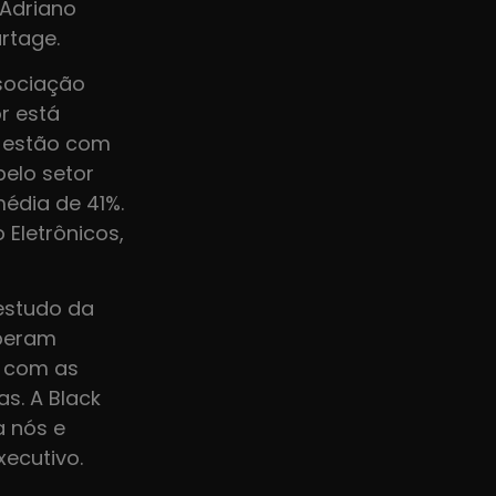
 Adriano
rtage.
ssociação
r está
s estão com
pelo setor
édia de 41%.
Eletrônicos,
estudo da
speram
s com as
s. A Black
a nós e
xecutivo.