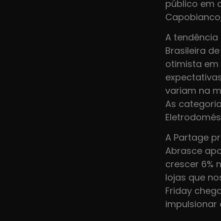
público em a
Capobianco,
A tendência
Brasileira d
otimista em
expectativas
variam na m
As categori
Eletrodomést
A Partage p
Abrasce apo
crescer 6% 
lojas que n
Friday cheg
impulsionar 