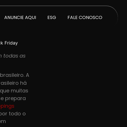
ANUNCIE AQUI
ESG
FALE CONOSCO
k Friday
m todas as
rasileiro. A
asileiro há
 que muitas
se prepara
ppings
por todo o
 em