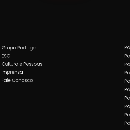
Pa
Grupo Partage
ESG
Pa
Cultura e Pessoas
Pa
Imprensa
P
Fale Conosco
Pa
Pa
Pa
Pa
Pa
Pa