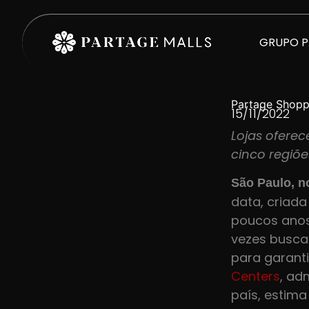
GRUPO 
Partage Shoppi
15/11/2022
Lojas ofere
cinco regiões
São Paulo, n
data, criada
poucos anos
vezes busca 
para garanti
Centers
, ad
país, estim