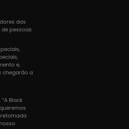
adores das
 de pessoas
eciais,
eciais,
mento e,
s chegarão a
 “A Black
e queremos
e retomada
 nosso